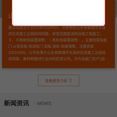
山东博瑞达辐射防护工程有限公司
我公司成立于2021年03月29日，注册地在山东省聊城市东昌
府区凤凰工业园经纬四路，经营范围是消防设施工程施工；
Ⅱ、Ⅲ类射线装置销售；Ⅰ类射线装置销售；，主要经营铅板
门,dr室铅板,电动铅门,钡板,钡砂,铅玻璃等，注册资金
10010000。公司坐落于山东省聊城市东昌府区凤凰工业园经
纬四路，属特种建材行业内的民营公司。作为铅板门生产(加
工)公司，公司采用优异的网络技术与严谨的管理制度，坚持以
“让客户满意，为客户赢利”为服务宗旨，全心全意服务客户。
查看更多介绍
新闻资讯
- NEWS