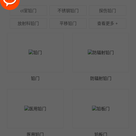
ct室铅门
不锈钢铅门
探伤铅门
放射科铅门
平移铅门
查看更多 +
铅门
防辐射铅门
医用铅门
铅板门